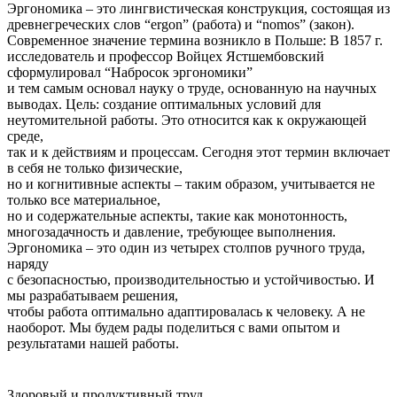
Эргономика – это лингвистическая конструкция, состоящая из
древнегреческих слов “ergon” (работа) и “nomos” (закон).
Современное значение термина возникло в Польше: В 1857 г.
исследователь и профессор Войцех Ястшембовский
сформулировал “Набросок эргономики”
и тем самым основал науку о труде, основанную на научных
выводах. Цель: создание оптимальных условий для
неутомительной работы. Это относится как к окружающей
среде,
так и к действиям и процессам. Сегодня этот термин включает
в себя не только физические,
но и когнитивные аспекты – таким образом, учитывается не
только все материальное,
но и содержательные аспекты, такие как монотонность,
многозадачность и давление, требующее выполнения.
Эргономика – это один из четырех столпов ручного труда,
наряду
с безопасностью, производительностью и устойчивостью. И
мы разрабатываем решения,
чтобы работа оптимально адаптировалась к человеку. А не
наоборот. Мы будем рады поделиться с вами опытом и
результатами нашей работы.
Здоровый и продуктивный труд