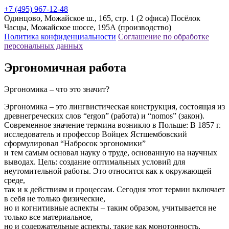
+7 (495) 967-12-48
Одинцово, Можайское ш., 165, стр. 1 (2 офиса)
Посёлок
Часцы, Можайское шоссе, 195А (производство)
Политика конфиденциальности
Соглашение по обработке
персональных данных
Эргономичная работа
Эргономика – что это значит?
Эргономика – это лингвистическая конструкция, состоящая из
древнегреческих слов “ergon” (работа) и “nomos” (закон).
Современное значение термина возникло в Польше: В 1857 г.
исследователь и профессор Войцех Ястшембовский
сформулировал “Набросок эргономики”
и тем самым основал науку о труде, основанную на научных
выводах. Цель: создание оптимальных условий для
неутомительной работы. Это относится как к окружающей
среде,
так и к действиям и процессам. Сегодня этот термин включает
в себя не только физические,
но и когнитивные аспекты – таким образом, учитывается не
только все материальное,
но и содержательные аспекты, такие как монотонность,